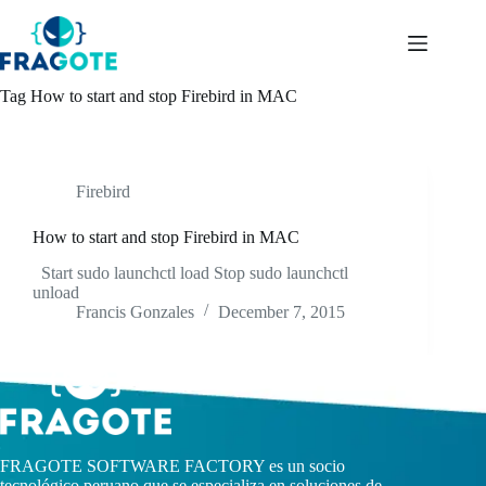
Skip
to
content
Tag
How to start and stop Firebird in MAC
Firebird
How to start and stop Firebird in MAC
Start sudo launchctl load Stop sudo launchctl
unload
Francis Gonzales
December 7, 2015
FRAGOTE SOFTWARE FACTORY es un socio
tecnológico peruano que se especializa en soluciones de