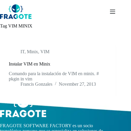
Skip
to
content
Tag
VIM MINIX
IT
,
Minix
,
VIM
Instalar VIM en Minix
Comando para la instalación de VIM en minix. #
pkgin in vim
Francis Gonzales
November 27, 2013
FRAGOTE SOFTWARE FACTORY es un socio
tecnológico peruano que se especializa en soluciones de