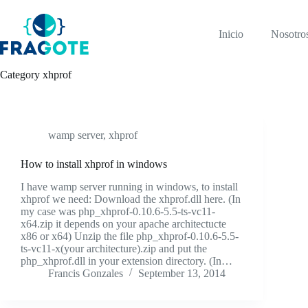
Skip
to
content
Inicio
Nosotro
Category
xhprof
wamp server
,
xhprof
How to install xhprof in windows
I have wamp server running in windows, to install
xhprof we need: Download the xhprof.dll here. (In
my case was php_xhprof-0.10.6-5.5-ts-vc11-
x64.zip it depends on your apache architectucte
x86 or x64) Unzip the file php_xhprof-0.10.6-5.5-
ts-vc11-x(your architecture).zip and put the
php_xhprof.dll in your extension directory. (In…
Francis Gonzales
September 13, 2014