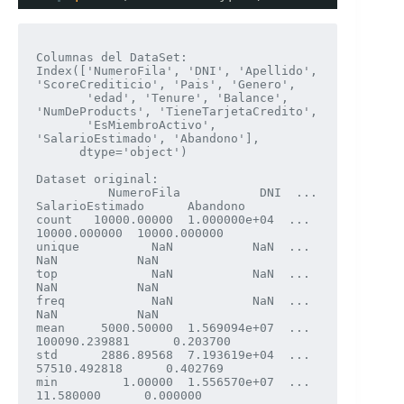
Columnas del DataSet: 

Index(['NumeroFila', 'DNI', 'Apellido', 
'ScoreCrediticio', 'Pais', 'Genero',

       'edad', 'Tenure', 'Balance', 
'NumDeProducts', 'TieneTarjetaCredito',

       'EsMiembroActivo', 
'SalarioEstimado', 'Abandono'],

      dtype='object')

Dataset original:

          NumeroFila           DNI  ... 
SalarioEstimado      Abandono

count   10000.00000  1.000000e+04  ...    
10000.000000  10000.000000

unique          NaN           NaN  ...             
NaN           NaN

top             NaN           NaN  ...             
NaN           NaN

freq            NaN           NaN  ...             
NaN           NaN

mean     5000.50000  1.569094e+07  ...   
100090.239881      0.203700

std      2886.89568  7.193619e+04  ...    
57510.492818      0.402769

min         1.00000  1.556570e+07  ...       
11.580000      0.000000
