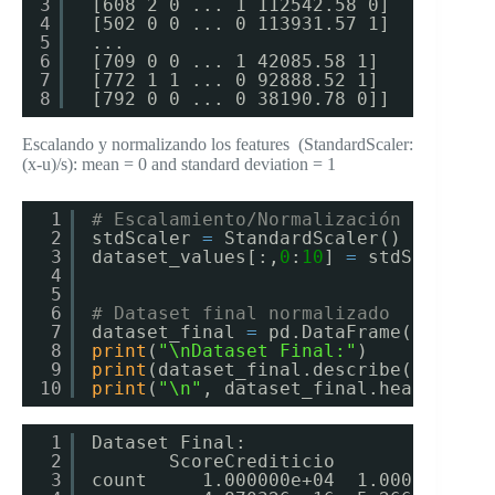
3
[608 2 0 ... 1 112542.58 0]
4
[502 0 0 ... 0 113931.57 1]
5
...
6
[709 0 0 ... 1 42085.58 1]
7
[772 1 1 ... 0 92888.52 1]
8
[792 0 0 ... 0 38190.78 0]]
Escalando y normalizando los features (StandardScaler:
(x-u)/s): mean = 0 and standard deviation = 1
1
# Escalamiento/Normalización de Feat
2
stdScaler 
=
StandardScaler()
3
dataset_values[:,
0
:
10
] 
=
stdScaler.f
4
5
6
# Dataset final normalizado
7
dataset_final 
=
pd.DataFrame(dataset
8
print
(
"\nDataset Final:"
)
9
print
(dataset_final.describe(include
10
print
(
"\n"
, dataset_final.head())
1
Dataset Final:
2
ScoreCrediticio          Pais
3
count     1.000000e+04  1.000000e+04