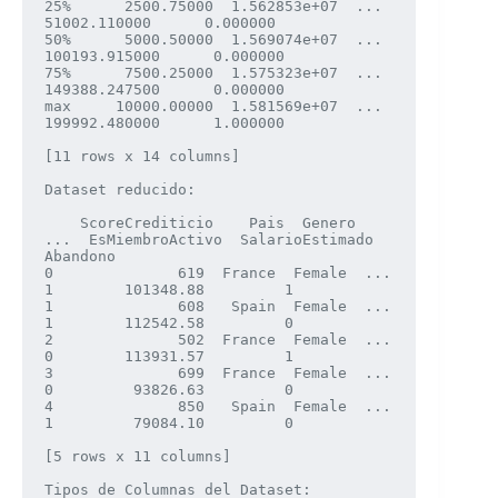
25%      2500.75000  1.562853e+07  ...    
51002.110000      0.000000

50%      5000.50000  1.569074e+07  ...   
100193.915000      0.000000

75%      7500.25000  1.575323e+07  ...   
149388.247500      0.000000

max     10000.00000  1.581569e+07  ...   
199992.480000      1.000000

[11 rows x 14 columns]

Dataset reducido: 

    ScoreCrediticio    Pais  Genero  
...  EsMiembroActivo  SalarioEstimado  
Abandono

0              619  France  Female  ...                
1        101348.88         1

1              608   Spain  Female  ...                
1        112542.58         0

2              502  France  Female  ...                
0        113931.57         1

3              699  France  Female  ...                
0         93826.63         0

4              850   Spain  Female  ...                
1         79084.10         0

[5 rows x 11 columns]

Tipos de Columnas del Dataset: 
