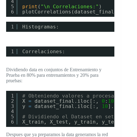
4
5
print
(
"\n Correlaciones:"
)
6
plotCorrelations(dataset_final)
1
Histogramas:
1
Correlaciones:
Dividiendo data en conjuntos de Entrenamiento y
Prueba en 80% para entrenamientos y 20% para
pruebas:
1
# Obteniendo valores a procesar
2
X 
=
dataset_final.iloc[:, 
0
:
10
].value
3
y 
=
dataset_final.iloc[:, 
10
].values
4
5
# Dividiendo el Dataset en sets de Tr
6
X_train, X_test, y_train, y_test 
=
tr
Despues que ya preparamos la data generamos la red