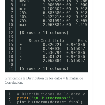
4
mean     -4.870326e-16  5.266676e-16
5
std       1.000050e+00  1.000050e+00
6
min      -3.109504e+00 -9.018862e-01
7
25%      -6.883586e-01 -9.018862e-01
8
50%       1.522218e-02 -9.018862e-01
9
75%       6.981094e-01  3.065906e-01
10
max       2.063884e+00  1.515067e+00
11
12
[8 rows x 11 columns]
13
14
ScoreCrediticio      Pais  ...  
15
0        -0.326221 -0.901886  ...   
16
1        -0.440036  1.515067  ...   
17
2        -1.536794 -0.901886  ...   
18
3         0.501521 -0.901886  ...   
19
4         2.063884  1.515067  ...   
20
21
[5 rows x 11 columns]
Graficamos la Distribution de los datos y la matriz de
Correlación:
1
# Distribuciones de la data y Correla
2
print
(
"\n Histogramas:"
)
3
plotHistogram(dataset_final)