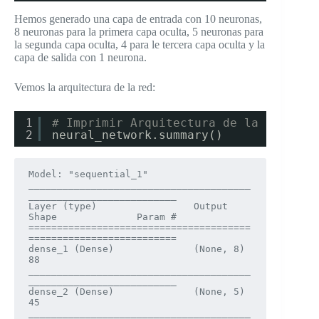
Hemos generado una capa de entrada con 10 neuronas,
8 neuronas para la primera capa oculta, 5 neuronas para
la segunda capa oculta, 4 para le tercera capa oculta y la
capa de salida con 1 neurona.
Vemos la arquitectura de la red:
1
# Imprimir Arquitectura de la Red
2
neural_network.summary()
Model: "sequential_1"

_______________________________________
__________________________

Layer (type)                 Output 
Shape              Param #   

=======================================
==========================

dense_1 (Dense)              (None, 8)                 
88        

_______________________________________
__________________________

dense_2 (Dense)              (None, 5)                 
45        

_______________________________________