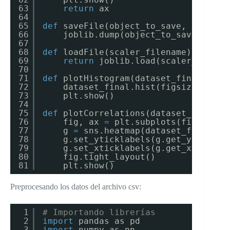
63
return
ax
64
65
def
saveFile(object_to_save, scaler_
66
joblib.dump(object_to_save, scal
67
68
def
loadFile(scaler_filename):
69
return
joblib.load(scaler_filena
70
71
def
plotHistogram(dataset_final):
72
dataset_final.hist(figsize
=
(
20
,
1
73
plt.show()
74
75
def
plotCorrelations(dataset_final):
76
fig, ax 
=
plt.subplots(figsize
=
(
77
g 
=
sns.heatmap(dataset_final.co
78
g.set_yticklabels(g.get_yticklab
79
g.set_xticklabels(g.get_xticklab
80
fig.tight_layout()
81
plt.show()
Preprocesando los datos del archivo csv:
1
# Importando librerías
2
import
pandas as pd
3
import
numpy as np