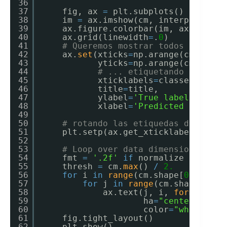
36
37
fig, ax 
=
plt.subplots()
38
im 
=
ax.imshow(cm, interpolation
39
ax.figure.colorbar(im, ax
=
ax)
40
ax.grid(linewidth
=
.
0
)
41
# Queremos mostrar todos los pun
42
ax.
set
(xticks
=
np.arange(cm.shape
43
yticks
=
np.arange(cm.shape
44
# ... etiquetando la list
45
xticklabels
=
classes, ytic
46
title
=
title,
47
ylabel
=
'True label'
,
48
xlabel
=
'Predicted label'
)
49
50
# rotando las etiquedas de los p
51
plt.setp(ax.get_xticklabels(), r
52
53
# Loop over data dimensions and 
54
fmt 
=
'.2f'
if
normalize 
else
'd
55
thresh 
=
cm.
max
() 
/
2.
56
for
i 
in
range
(cm.shape[
0
]):
57
for
j 
in
range
(cm.shape[
1
]):
58
ax.text(j, i, 
format
(cm[
59
ha
=
"center"
, va
=
60
color
=
"white"
if
61
fig.tight_layout()
62
plt.show()