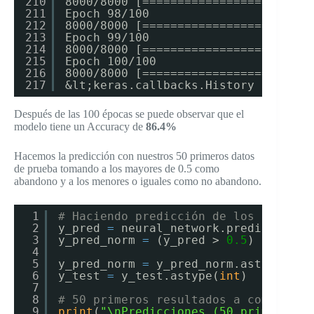
210
8000/8000 [========================
211
Epoch 98/100
212
8000/8000 [========================
213
Epoch 99/100
214
8000/8000 [========================
215
Epoch 100/100
216
8000/8000 [========================
217
&lt;keras.callbacks.History at 0x7f
Después de las 100 épocas se puede observar que el
modelo tiene un Accuracy de
86.4%
Hacemos la predicción con nuestros 50 primeros datos
de prueba tomando a los mayores de 0.5 como
abandono y a los menores o iguales como no abandono.
1
# Haciendo predicción de los resulta
2
y_pred 
=
neural_network.predict(X_te
3
y_pred_norm 
=
(y_pred > 
0.5
)
4
5
y_pred_norm 
=
y_pred_norm.astype(
int
6
y_test 
=
y_test.astype(
int
)
7
8
# 50 primeros resultados a comparar
9
print
(
"\nPredicciones (50 primeros):