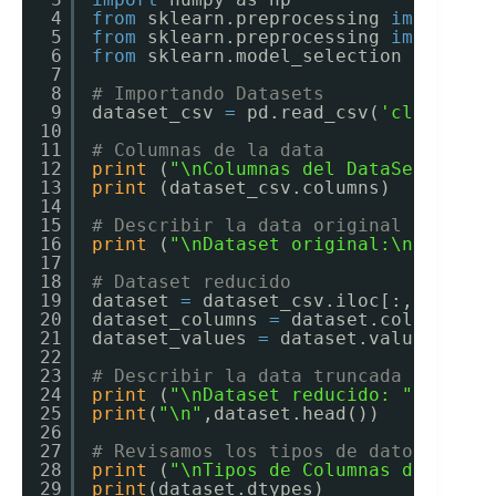
4
from
sklearn.preprocessing 
import
La
5
from
sklearn.preprocessing 
import
St
6
from
sklearn.model_selection 
import
7
8
# Importando Datasets
9
dataset_csv 
=
pd.read_csv(
'clientes_
10
11
# Columnas de la data
12
print
(
"\nColumnas del DataSet: "
)
13
print
(dataset_csv.columns)
14
15
# Describir la data original
16
print
(
"\nDataset original:\n"
, data
17
18
# Dataset reducido
19
dataset 
=
dataset_csv.iloc[:,
3
:
14
]
20
dataset_columns 
=
dataset.columns
21
dataset_values 
=
dataset.values
22
23
# Describir la data truncada
24
print
(
"\nDataset reducido: "
)
25
print
(
"\n"
,dataset.head())
26
27
# Revisamos los tipos de datos de la
28
print
(
"\nTipos de Columnas del Data
29
print
(dataset.dtypes)