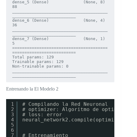
dense_5 (Dense)              (None, 8)                 
88        

_______________________________________
__________________________

dense_6 (Dense)              (None, 4)                 
36        

_______________________________________
__________________________

dense_7 (Dense)              (None, 1)                 
5         

=======================================
==========================

Total params: 129

Trainable params: 129

Non-trainable params: 0

_______________________________________
__________________________
Entrenando la El Modelo 2
1
# Compilando la Red Neuronal
2
# optimizer: Algoritmo de optimizació
3
# loss: error
4
neural_network2.compile(optimizer = '
5
6
7
# Entrenamiento