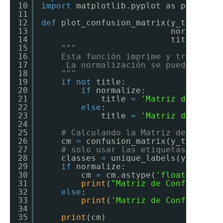
10
import
matplotlib.pyplot as plt
11
12
def
plot_confusion_matrix(y_true, y_
13
normalize
=
14
title
=
None
15
"""
16
Esta función imprime y traza la 
17
La normalización se puede aplic
18
"""
19
if
not
title:
20
if
normalize:
21
title 
=
'Matriz de Confu
22
else
:
23
title 
=
'Matriz de Confu
24
25
# Calculando la Matriz de Confus
26
cm 
=
confusion_matrix(y_true, y_
27
# solo usar las etiquetas que se
28
classes 
=
unique_labels(y_true, 
29
if
normalize:
30
cm 
=
cm.astype(
'float'
) 
/
cm
31
print
(
"Matriz de Confusión N
32
else
:
33
print
(
'Matriz de Confusión s
34
35
print
(cm)