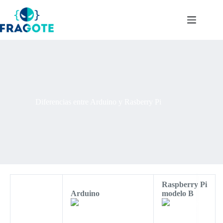
Skip
to
content
Diferencias entre Arduino y Rasberry Pi
Raspberry Pi
Arduino
modelo B