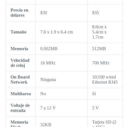
Precio en
$30
$35
dólares
8.6cm x
Tamaño
7.6 x 1.9 x 6.4 cm
5.4cm x
1.7cm
Memoria
0.002MB
512MB
Velocidad
16 MHz
700 MHz
de reloj
On Board
10/100 wired
Ninguna
Network
Ethernet RJ45
Multitarea
No
Sí
Voltaje de
7 a 12 V
5 V
entrada
Memoria
Tarjeta SD (2
32KB