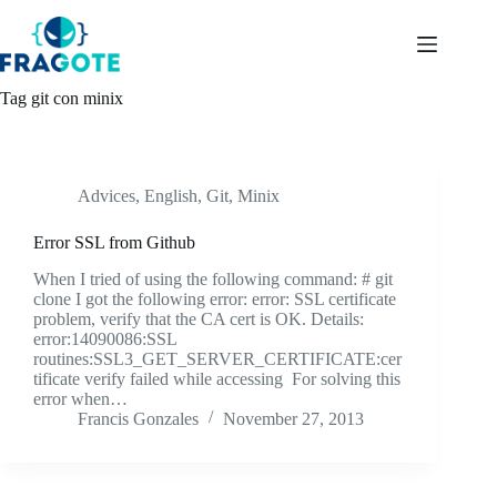
Skip
to
content
Tag
git con minix
Advices
,
English
,
Git
,
Minix
Error SSL from Github
When I tried of using the following command: # git
clone I got the following error: error: SSL certificate
problem, verify that the CA cert is OK. Details:
error:14090086:SSL
routines:SSL3_GET_SERVER_CERTIFICATE:cer
tificate verify failed while accessing For solving this
error when…
Francis Gonzales
November 27, 2013