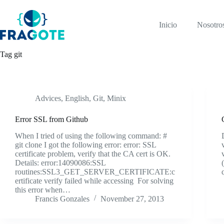
Skip
to
content
Inicio
Nosotro
Tag
git
Advices
,
English
,
Git
,
Minix
Error SSL from Github
When I tried of using the following command: #
git clone I got the following error: error: SSL
certificate problem, verify that the CA cert is OK.
Details: error:14090086:SSL
routines:SSL3_GET_SERVER_CERTIFICATE:c
ertificate verify failed while accessing For solving
this error when…
Francis Gonzales
November 27, 2013