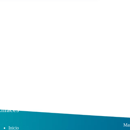
nlaces
Su
Man
Inicio