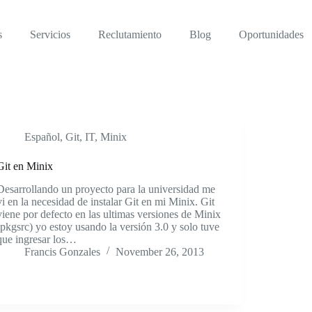
s
Servicios
Reclutamiento
Blog
Oportunidades
Español
,
Git
,
IT
,
Minix
Git en Minix
Desarrollando un proyecto para la universidad me
vi en la necesidad de instalar Git en mi Minix. Git
viene por defecto en las ultimas versiones de Minix
(pkgsrc) yo estoy usando la versión 3.0 y solo tuve
que ingresar los…
Francis Gonzales
November 26, 2013