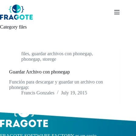
Skip
to
content
Category
files
files
,
guardar archivos con phonegap
,
phonegap
,
storege
Guardar Archivo con phonegap
Función para descargar y guardar un archivo con
phonegap:
Francis Gonzales
July 19, 2015
FRAGOTE SOFTWARE FACTORY es un socio