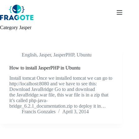
Skip
to
content
Category
Jasper
English
,
Jasper
,
JasperPHP
,
Ubuntu
How to install JasperPHP in Ubuntu
Install tomcat Once we installed tomcat we can go to
http://localhost:8080 and we have to see this:
Download JavaBridge Go to and download
the JavaBridge.war file, this war file is in a zip that
it’s called php-java-
bridge_6.2.1_documentation.zip to deploy it in…
Francis Gonzales
April 3, 2014