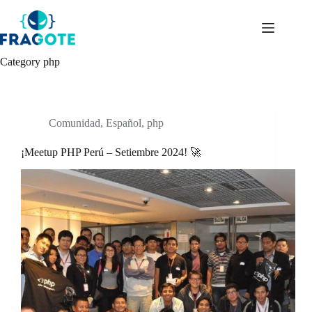
Skip
to
content
Category
php
Comunidad
,
Español
,
php
¡Meetup PHP Perú – Setiembre 2024! 🚀