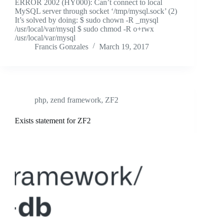
ERROR 2002 (HY000): Can’t connect to local
MySQL server through socket ‘/tmp/mysql.sock’ (2)
It’s solved by doing: $ sudo chown -R _mysql
/usr/local/var/mysql $ sudo chmod -R o+rwx
/usr/local/var/mysql
Francis Gonzales
March 19, 2017
php
,
zend framework
,
ZF2
Exists statement for ZF2