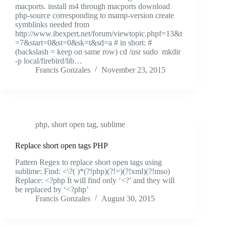
macports. install m4 through macports download
php-source corresponding to mamp-version create
symblinks needed from
http://www.ibexpert.net/forum/viewtopic.phpf=13&t
=7&start=0&st=0&sk=t&sd=a # in short: #
(backslash = keep on same row) cd /usr sudo mkdir
-p local/firebird/lib…
Francis Gonzales
November 23, 2015
php
,
short open tag
,
sublime
Replace short open tags PHP
Pattern Regex to replace short open tags using
sublime: Find: <\?( )*(?!php)(?!=)(?!xml)(?!mso)
Replace: <?php It will find only ‘<?’ and they will
be replaced by ‘<?php’
Francis Gonzales
August 30, 2015