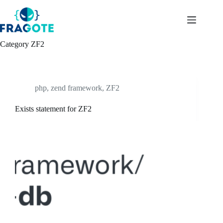
Skip
to
content
Category
ZF2
php
,
zend framework
,
ZF2
Exists statement for ZF2