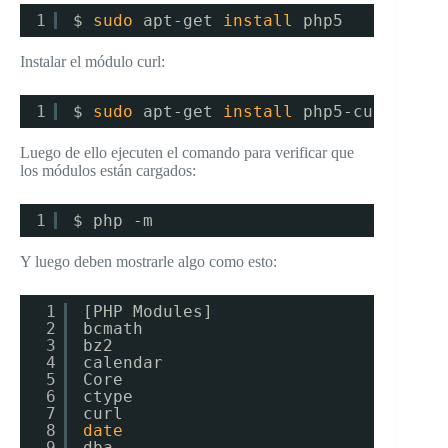
1
$ 
sudo
apt-get 
install
php5
Instalar el módulo curl:
1
$ 
sudo
apt-get 
install
php5-curl
Luego de ello ejecuten el comando para verificar que
los módulos están cargados:
1
$ php -m
Y luego deben mostrarle algo como esto:
1
[PHP Modules]
2
bcmath
3
bz2
4
calendar
5
Core
6
ctype
7
curl
8
date
9
dba