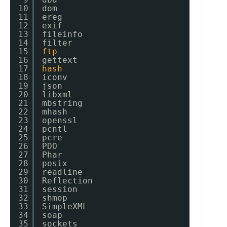
10
dom
11
ereg
12
exif
13
fileinfo
14
filter
15
ftp
16
gettext
17
hash
18
iconv
19
json
20
libxml
21
mbstring
22
mhash
23
openssl
24
pcntl
25
pcre
26
PDO
27
Phar
28
posix
29
readline
30
Reflection
31
session
32
shmop
33
SimpleXML
34
soap
35
sockets