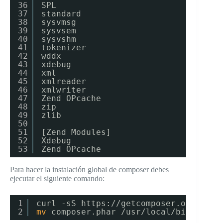
36
SPL
37
standard
38
sysvmsg
39
sysvsem
40
sysvshm
41
tokenizer
42
wddx
43
xdebug
44
xml
45
xmlreader
46
xmlwriter
47
Zend OPcache
48
zip
49
zlib
50
51
[Zend Modules]
52
Xdebug
53
Zend OPcache
Para hacer la instalación global de composer debes
ejecutar el siguiente comando:
1
curl -sS https:
//getcomposer
.org
/inst
2
mv
composer.phar 
/usr/local/bin/compo