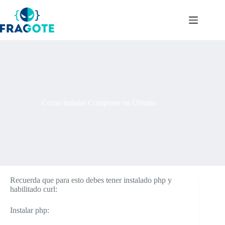
Skip
to
content
Como instalar Composer en Ubuntu
Recuerda que para esto debes tener instalado php y
habilitado curl:
Instalar php: