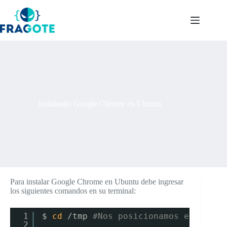
Skip
to
content
Instalando Google Chrome en Ubuntu
Para instalar Google Chrome en Ubuntu debe ingresar
los siguientes comandos en su terminal:
1
$ 
cd
/tmp
#Nos posicionamos en la ca
2