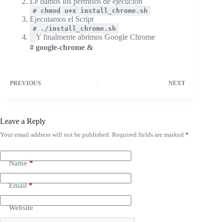
Le damos los permisos de ejecución
# chmod u+x install_chrome.sh
Ejecutamos el Script
# ./install_chrome.sh
Y finalmente abrimos Google Chrome
# google-chrome &
PREVIOUS
NEXT
Leave a Reply
Your email address will not be published.
Required fields are marked
*
Name
*
Email
*
Website