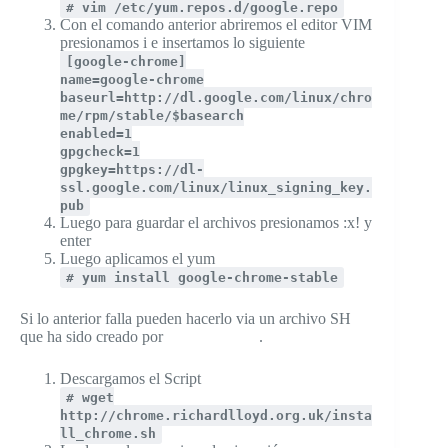
# vim /etc/yum.repos.d/google.repo
Con el comando anterior abriremos el editor VIM
presionamos i e insertamos lo siguiente
[google-chrome]
name=google-chrome
baseurl=http://dl.google.com/linux/chro
me/rpm/stable/$basearch
enabled=1
gpgcheck=1
gpgkey=https://dl-
ssl.google.com/linux/linux_signing_key.
pub
Luego para guardar el archivos presionamos :x! y
enter
Luego aplicamos el yum
# yum install google-chrome-stable
Si lo anterior falla pueden hacerlo via un archivo SH
que ha sido creado por
Richard Lloyd
.
Descargamos el Script
# wget
http://chrome.richardlloyd.org.uk/insta
ll_chrome.sh