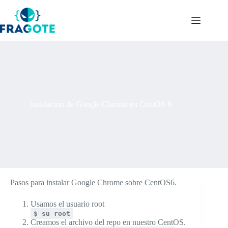
Skip
to
content
Instalación de Google Chrome en CentOS 6
Pasos para instalar Google Chrome sobre CentOS6.
Usamos el usuario root
$ su root
Creamos el archivo del repo en nuestro CentOS.