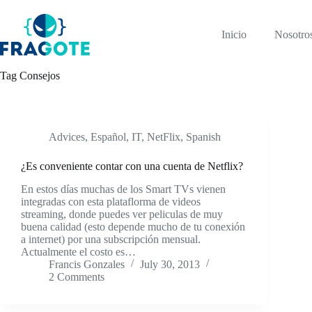
Skip
to
content
Inicio
Nosotro
Tag
Consejos
Advices
,
Español
,
IT
,
NetFlix
,
Spanish
¿Es conveniente contar con una cuenta de Netflix?
En estos días muchas de los Smart TVs vienen
integradas con esta plataflorma de videos
streaming, donde puedes ver peliculas de muy
buena calidad (esto depende mucho de tu conexión
a internet) por una subscripción mensual.
Actualmente el costo es…
Francis Gonzales
July 30, 2013
2 Comments