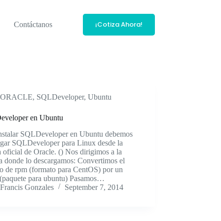
¡Cotiza Ahora!
Contáctanos
ORACLE
,
SQLDeveloper
,
Ubuntu
veloper en Ubuntu
instalar SQLDeveloper en Ubuntu debemos
rgar SQLDeveloper para Linux desde la
 oficial de Oracle. () Nos dirigimos a la
ta donde lo descargamos: Convertimos el
vo de rpm (formato para CentOS) por un
 (paquete para ubuntu) Pasamos…
Francis Gonzales
September 7, 2014