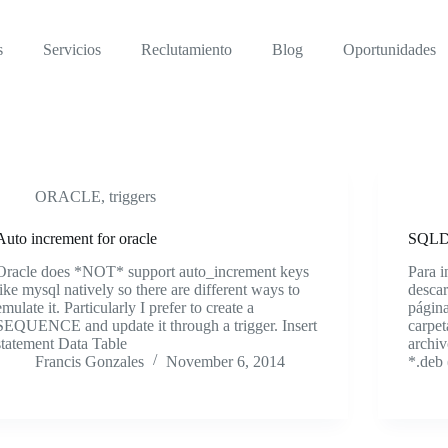
s
Servicios
Reclutamiento
Blog
Oportunidades
ORACLE
,
triggers
Auto increment for oracle
SQLDe
Oracle does *NOT* support auto_increment keys
Para 
like mysql natively so there are different ways to
desca
emulate it. Particularly I prefer to create a
página
SEQUENCE and update it through a trigger. Insert
carpe
statement Data Table
archi
Francis Gonzales
November 6, 2014
*.deb