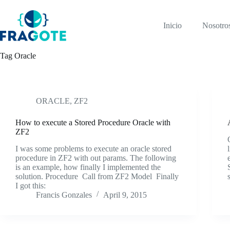
Skip
to
content
Inicio
Nosotro
Tag
Oracle
ORACLE
,
ZF2
How to execute a Stored Procedure Oracle with
ZF2
I was some problems to execute an oracle stored
procedure in ZF2 with out params. The following
is an example, how finally I implemented the
solution. Procedure Call from ZF2 Model Finally
I got this:
Francis Gonzales
April 9, 2015