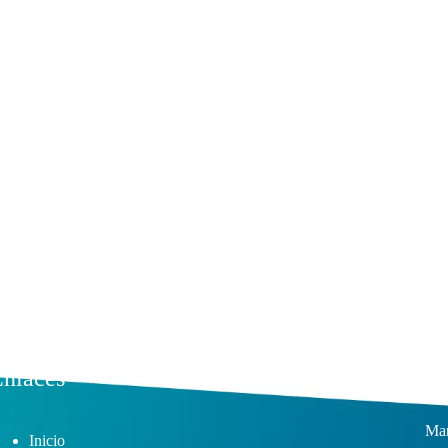
nlaces
Su
Man
Inicio